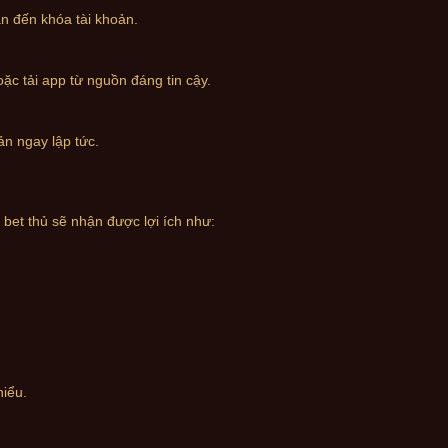
ẫn đến khóa tài khoản.
oặc tải app từ nguồn đáng tin cậy.
ản ngay lập tức.
bet thủ sẽ nhận được lợi ích như:
hiểu.