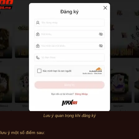
Lưu ý quan trọng khi đăng ký
 lưu ý một số điểm sau: