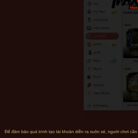
Để đảm bảo quá trình tạo tài khoản diễn ra suôn sẻ, người chơi cần