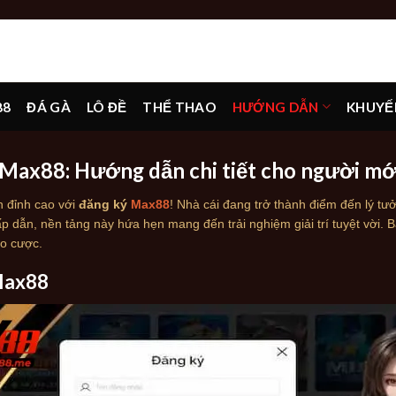
88
ĐÁ GÀ
LÔ ĐỀ
THỂ THAO
HƯỚNG DẪN
KHUYẾ
Max88: Hướng dẫn chi tiết cho người mớ
n đỉnh cao với
đăng ký
Max88
! Nhà cái đang trở thành điểm đến lý tư
ấp dẫn, nền tảng này hứa hẹn mang đến trải nghiệm giải trí tuyệt vời.
èo cược.
 Max88