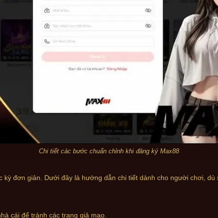
Chi tiết các bước chuẩn chỉnh khi đăng ký Max88
c kỳ đơn giản. Dưới đây là hướng dẫn chi tiết dành cho người chơi, dù 
hà cái để tránh các trang giả mạo.