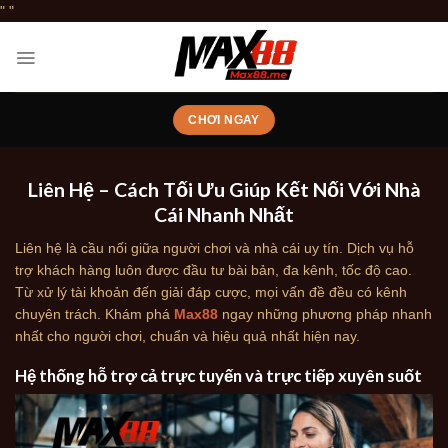
Chuyển
"
"
đến
nội
dung
CHƠI NGAY
Liên Hệ – Cách Tối Ưu Giúp Kết Nối Với Nhà
Cái Nhanh Nhất
Liên hệ là cầu nối giữa người chơi và nhà cái uy tín. Dịch vụ hỗ
trợ khách hàng luôn được đầu tư bài bản, đa kênh, tốc độ cao.
Từ xử lý tài khoản đến giải đáp cược, mọi vấn đề đều có kênh
chuyên trách. Khám phá
Max88
ngay những phương pháp nhanh
nhất cho người chơi, chuẩn và hiệu quả nhất hiện nay.
Hệ thống hỗ trợ cả trực tuyến và trực tiếp xuyên suốt