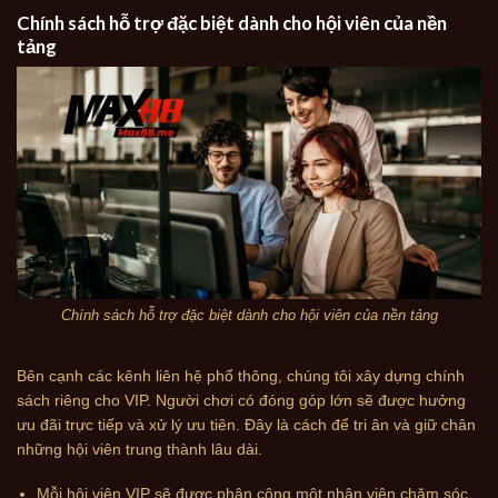
Chính sách hỗ trợ đặc biệt dành cho hội viên của nền
tảng
Chính sách hỗ trợ đặc biệt dành cho hội viên của nền tảng
Bên cạnh các kênh liên hệ phổ thông, chúng tôi xây dựng chính
sách riêng cho VIP. Người chơi có đóng góp lớn sẽ được hưởng
ưu đãi trực tiếp và xử lý ưu tiên. Đây là cách để tri ân và giữ chân
những hội viên trung thành lâu dài.
Mỗi hội viên VIP sẽ được phân công một nhân viên chăm sóc