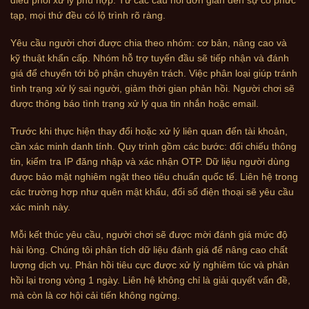
tạp, mọi thứ đều có lộ trình rõ ràng.
Yêu cầu người chơi được chia theo nhóm: cơ bản, nâng cao và
kỹ thuật khẩn cấp. Nhóm hỗ trợ tuyến đầu sẽ tiếp nhận và đánh
giá để chuyển tới bộ phận chuyên trách. Việc phân loại giúp tránh
tình trạng xử lý sai người, giảm thời gian phản hồi. Người chơi sẽ
được thông báo tình trạng xử lý qua tin nhắn hoặc email.
Trước khi thực hiện thay đổi hoặc xử lý liên quan đến tài khoản,
cần xác minh danh tính. Quy trình gồm các bước: đối chiếu thông
tin, kiểm tra IP đăng nhập và xác nhận OTP. Dữ liệu người dùng
được bảo mật nghiêm ngặt theo tiêu chuẩn quốc tế. Liên hệ trong
các trường hợp như quên mật khẩu, đổi số điện thoại sẽ yêu cầu
xác minh này.
Mỗi kết thúc yêu cầu, người chơi sẽ được mời đánh giá mức độ
hài lòng. Chúng tôi phân tích dữ liệu đánh giá để nâng cao chất
lượng dịch vụ. Phản hồi tiêu cực được xử lý nghiêm túc và phản
hồi lại trong vòng 1 ngày. Liên hệ không chỉ là giải quyết vấn đề,
mà còn là cơ hội cải tiến không ngừng.