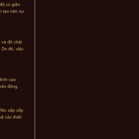
 độ co giãn
n tạo nên sự
 và độ chặt
 Do đó, việc
dính cao
 vận động.
Việc sắp xếp
ệ các thiết