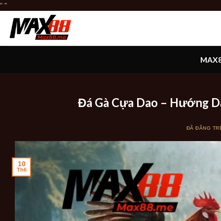
Chuyển
"
"
đến
nội
dung
MAX
Đá Gà Cựa Dao – Hướng D
ĐÃ ĐĂNG T
10
Th6