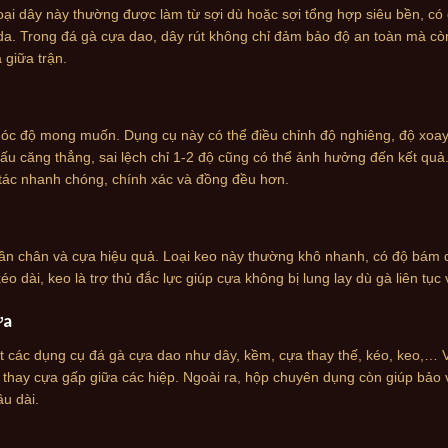
Loại dây này thường được làm từ sợi dù hoặc sợi tổng hợp siêu bền, có
da. Trong đá gà cựa dao, dây rút không chỉ đảm bảo độ an toàn mà cò
a giữa trận.
 góc độ mong muốn. Dụng cụ này có thể điều chỉnh độ nghiêng, độ xoay
ấu căng thẳng, sai lệch chỉ 1-2 độ cũng có thể ảnh hưởng đến kết quả.
 tác nhanh chóng, chính xác và đồng đều hơn.
hần chân và cựa hiệu quả. Loại keo này thường khô nhanh, có độ bám 
 dài, keo là trợ thủ đắc lực giúp cựa không bị lung lay dù gà liên tục
ựa
t các dụng cụ đá gà cựa dao như dây, kềm, cựa thay thế, kéo, keo,… 
ần thay cựa gấp giữa các hiệp. Ngoài ra, hộp chuyên dụng còn giúp bảo v
âu dài.