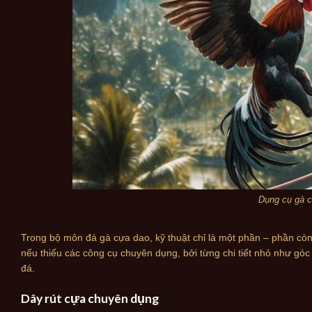
Dụng cụ gà c
Trong bộ môn đá gà cựa dao, kỹ thuật chỉ là một phần – phần còn
nếu thiếu các công cụ chuyên dụng, bởi từng chi tiết nhỏ như gó
đá.
Dây rút cựa chuyên dụng