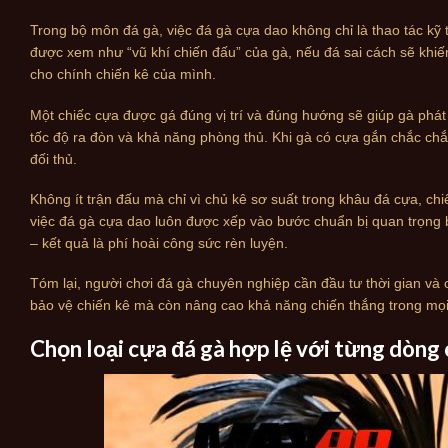
Trong bộ môn đá gà, việc đá gà cựa dao không chỉ là thao tác kỹ 
được xem như “vũ khí chiến đấu” của gà, nếu đá sai cách sẽ khiến
cho chính chiến kê của mình.
Một chiếc cựa được gá đúng vị trí và đúng hướng sẽ giúp gà phát
tốc độ ra đòn và khả năng phòng thủ. Khi gà có cựa gắn chắc chắn
đối thủ.
Không ít trận đấu mà chỉ vì chủ kê sơ suất trong khâu đá cựa, chiế
việc đá gà cựa dao luôn được xếp vào bước chuẩn bị quan trọng bậ
– kết quả là phí hoài công sức rèn luyện.
Tóm lại, người chơi đá gà chuyên nghiệp cần đầu tư thời gian và 
bảo vệ chiến kê mà còn nâng cao khả năng chiến thắng trong mọi
Chọn loại cựa đá gà hợp lệ với từng dòng