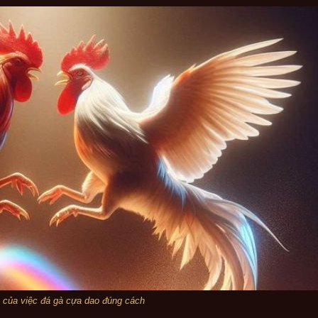
 của việc đá gà cựa dao đúng cách