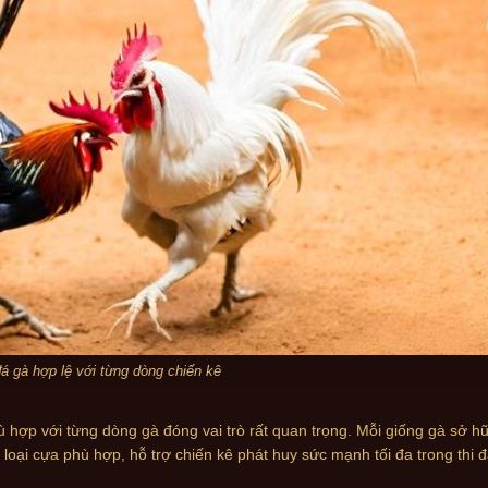
á gà hợp lệ với từng dòng chiến kê
ù hợp với từng dòng gà đóng vai trò rất quan trọng. Mỗi giống gà sở hữ
 loại cựa phù hợp, hỗ trợ chiến kê phát huy sức mạnh tối đa trong thi 