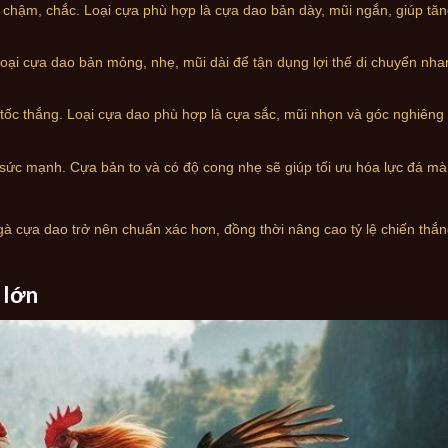
đá chậm, chắc. Loại cựa phù hợp là cựa dao bản dày, mũi ngắn, giúp tă
 loại cựa dao bản mỏng, nhẹ, mũi dài để tận dụng lợi thế di chuyển nh
ến tốc thắng. Loại cựa dao phù hợp là cựa sắc, mũi nhọn và góc nghiêng
ề sức mạnh. Cựa bản to và có độ cong nhẹ sẽ giúp tối ưu hóa lực đá m
gà cựa dao trở nên chuẩn xác hơn, đồng thời nâng cao tỷ lệ chiến thắn
 lớn