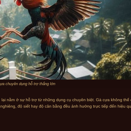
ựa chuyên dụng hỗ trợ thắng lớn
 lại nằm ở sự hỗ trợ từ những dụng cụ chuyên biệt. Gà cựa không thể 
c nghiêng, độ siết hay độ cân bằng đều ảnh hưởng trực tiếp đến hiệu q