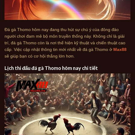
Đá gà Thomo hôm nay đang thu hút sự chú ý của đông đảo
người chơi đam mê bộ môn truyền thống này. Không chỉ là giải
trí, đá gà Thomo còn là nơi thể hiện kỹ thuật và chiến thuật cao
cấp. Việc cập nhật thông tin mới nhất về đá gà Thomo ở
Max88
sẽ giúp bạn có cơ hội thắng lớn hơn.
Lịch thi đấu đá gà Thomo hôm nay chi tiết