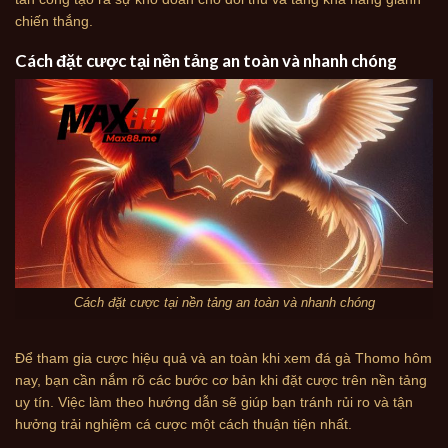
chiến thắng.
Cách đặt cược tại nền tảng an toàn và nhanh chóng
Cách đặt cược tại nền tảng an toàn và nhanh chóng
Để tham gia cược hiệu quả và an toàn khi xem đá gà Thomo hôm
nay, bạn cần nắm rõ các bước cơ bản khi đặt cược trên nền tảng
uy tín. Việc làm theo hướng dẫn sẽ giúp bạn tránh rủi ro và tận
hưởng trải nghiệm cá cược một cách thuận tiện nhất.