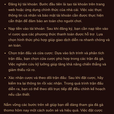
Đăng ký tài khoản: Bước đầu tiên là tạo tài khoản trên trang
web hoặc ứng dụng chính thức của nhà cái. Việc xác thực
thông tin cá nhân và bảo mật tài khoản cần được thực hiện
cẩn thận để đảm bảo an toàn cho người chơi.
Nạp tiền vào tài khoản: Sau khi đăng ký, bạn cần nạp tiền vào
ví cược qua các phương thức thanh toán được hỗ trợ. Lựa
chọn hình thức phù hợp giúp giao dịch diễn ra nhanh chóng và
an toàn.
Chọn trận đấu và cửa cược: Dựa vào lịch trình và phân tích
trận đấu, bạn chọn cửa cược phù hợp trong các trận đá gà.
Việc nghiên cứu kỹ lưỡng giúp tăng khả năng chiến thắng và
giảm thiểu rủi ro.
Xác nhận cược và theo dõi trận đấu: Sau khi đặt cược, hãy
kiểm tra lại thông tin rồi xác nhận. Trong quá trình trận đấu
diễn ra, bạn có thể theo dõi trực tiếp để điều chỉnh kế hoạch
nếu cần thiết.
Nắm vững các bước trên sẽ giúp bạn dễ dàng tham gia đá gà
thomo hôm nay một cách suôn sẻ và hiệu quả. Việc đặt cược