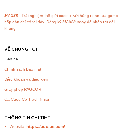
MAX88
-
Trải nghiệm thế giới casino với hàng ngàn tựa game
hấp dẫn chỉ có tại đây. Đăng ký
MAX88
ngay để nhận ưu đãi
khủng!
VỀ CHÚNG TÔI
Liên hệ
Chính sách bảo mật
Điều khoản và điều kiện
Giấy phép PAGCOR
Cá Cược Có Trách Nhiệm
THÔNG TIN CHI TIẾT
Website:
https://uuu.us.com/