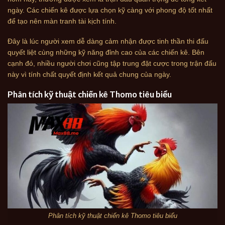
ngày. Các chiến kê được lựa chọn kỹ càng với phong độ tốt nhất
để tạo nên màn tranh tài kịch tính.
Đây là lúc người xem dễ dàng cảm nhận được tinh thần thi đấu
quyết liệt cùng những kỹ năng đỉnh cao của các chiến kê. Bên
cạnh đó, nhiều người chơi cũng tập trung đặt cược trong trận đấu
này vì tính chất quyết định kết quả chung của ngày.
Phân tích kỹ thuật chiến kê Thomo tiêu biểu
Phân tích kỹ thuật chiến kê Thomo tiêu biểu