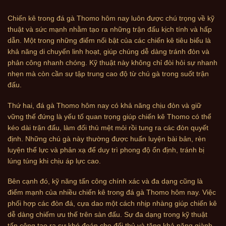
Chiến kê trong đá gà Thomo hôm nay luôn được chú trọng về kỹ
thuật và sức mạnh nhằm tạo ra những trận đấu kịch tính và hấp
dẫn. Một trong những điểm nổi bật của các chiến kê tiêu biểu là
khả năng di chuyển linh hoạt, giúp chúng dễ dàng tránh đòn và
phản công nhanh chóng. Kỹ thuật này không chỉ đòi hỏi sự nhanh
nhẹn mà còn cần sự tập trung cao độ từ chú gà trong suốt trận
đấu.
Thứ hai, đá gà Thomo hôm nay có khả năng chịu đòn và giữ
vững thế đứng là yếu tố quan trọng giúp chiến kê Thomo có thể
kéo dài trận đấu, làm đối thủ mệt mỏi rồi tung ra các đòn quyết
định. Những chú gà này thường được huấn luyện bài bản, rèn
luyện thể lực và phản xạ để duy trì phong độ ổn định, tránh bị
lúng túng khi chịu áp lực cao.
Bên cạnh đó, kỹ năng tấn công chính xác và đa dạng cũng là
điểm mạnh của nhiều chiến kê trong đá gà Thomo hôm nay. Việc
phối hợp các đòn đá, cựa dao một cách nhịp nhàng giúp chiến kê
dễ dàng chiếm ưu thế trên sàn đấu. Sự đa dạng trong kỹ thuật
tấn công tạo ra sự khó đoán cho đối thủ và tăng khả năng giành