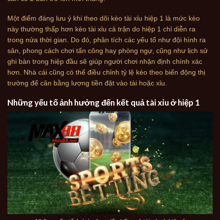
Một điểm đáng lưu ý khi theo dõi kèo tài xỉu hiệp 1 là mức kèo
này thường thấp hơn kèo tài xỉu cả trận do hiệp 1 chỉ diễn ra
trong nửa thời gian. Do đó, phân tích các yếu tố như đội hình ra
sân, phong cách chơi tấn công hay phòng ngự, cũng như lịch sử
ghi bàn trong hiệp đầu sẽ giúp người chơi nhận định chính xác
hơn. Nhà cái cũng có thể điều chỉnh tỷ lệ kèo theo biến động thị
trường để cân bằng lượng tiền đặt vào tài hoặc xỉu.
Những yếu tố ảnh hưởng đến kết quả tài xỉu ở hiệp 1