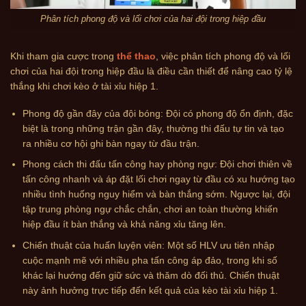
Phân tích phong độ và lối chơi của hai đội trong hiệp đầu
Khi tham gia cược trong
thể thao
, việc phân tích phong độ và lối
chơi của hai đội trong hiệp đầu là điều cần thiết để nâng cao tỷ lệ
thắng khi chơi kèo ở tài xỉu hiệp 1.
Phong độ gần đây của đội bóng: Đội có phong độ ổn định, đặc
biệt là trong những trận gần đây, thường thi đấu tự tin và tạo
ra nhiều cơ hội ghi bàn ngay từ đầu trận.
Phong cách thi đấu tấn công hay phòng ngự: Đội chơi thiên về
tấn công nhanh và áp đặt lối chơi ngay từ đầu có xu hướng tạo
nhiều tình huống nguy hiểm và bàn thắng sớm. Ngược lại, đội
tập trung phòng ngự chắc chắn, chơi an toàn thường khiến
hiệp đầu ít bàn thắng và khả năng xỉu tăng lên.
Chiến thuật của huấn luyện viên: Một số HLV ưu tiên nhập
cuộc mạnh mẽ với nhiều pha tấn công áp đảo, trong khi số
khác lại hướng đến giữ sức và thăm dò đối thủ. Chiến thuật
này ảnh hưởng trực tiếp đến kết quả của kèo tài xỉu hiệp 1.