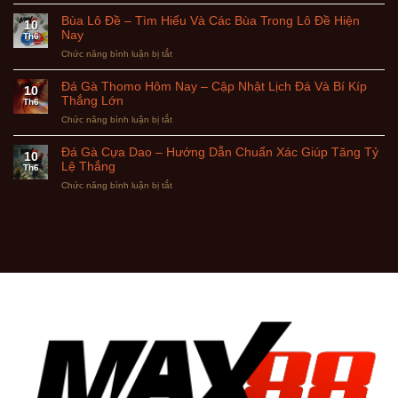
Đá
–
Gà
Bí
Bùa Lô Đề – Tìm Hiểu Và Các Bùa Trong Lô Đề Hiện
10
Trực
Kíp
Nay
Th6
Tiếp
Nuôi
ở
Chức năng bình luận bị tắt
C1
Hiệu
Bùa
–
Quả
Lô
Khám
Dễ
Đá Gà Thomo Hôm Nay – Cập Nhật Lịch Đá Và Bí Kíp
10
Đề
Phá
Trúng
Thắng Lớn
Th6
–
Kèo
Lớn
ở
Chức năng bình luận bị tắt
Tìm
Cược
Đá
Hiểu
Đa
Gà
Và
Dạng
Đá Gà Cựa Dao – Hướng Dẫn Chuẩn Xác Giúp Tăng Tỷ
10
Thomo
Các
Hấp
Lệ Thắng
Th6
Hôm
Bùa
Dẫn
ở
Chức năng bình luận bị tắt
Nay
Trong
Đá
–
Lô
Gà
Cập
Đề
Cựa
Nhật
Hiện
Dao
Lịch
Nay
–
Đá
Hướng
Và
Dẫn
Bí
Chuẩn
Kíp
Xác
Thắng
Giúp
Lớn
Tăng
Tỷ
Lệ
Thắng