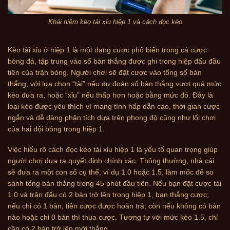
Khái niệm kèo tài xỉu hiệp 1 và cách đọc kèo
Kèo tài xỉu ở hiệp 1 là một dạng cược phổ biến trong cá cược
bóng đá, tập trung vào số bàn thắng được ghi trong hiệp đấu đầu
tiên của trận bóng. Người chơi sẽ đặt cược vào tổng số bàn
thắng, với lựa chọn “tài” nếu dự đoán số bàn thắng vượt quá mức
kèo đưa ra, hoặc “xỉu” nếu thấp hơn hoặc bằng mức đó. Đây là
loại kèo được yêu thích vì mang tính hấp dẫn cao, thời gian cược
ngắn và dễ dàng phân tích dựa trên phong độ cũng như lối chơi
của hai đội bóng trong hiệp 1.
Việc hiểu rõ cách đọc kèo tài xỉu hiệp 1 là yếu tố quan trọng giúp
người chơi đưa ra quyết định chính xác. Thông thường, nhà cái
sẽ đưa ra một con số cụ thể, ví dụ 1.0 hoặc 1.5, làm mốc để so
sánh tổng bàn thắng trong 45 phút đầu tiên. Nếu bạn đặt cược tài
1.0 và trận đấu có 2 bàn trở lên trong hiệp 1, bạn thắng cược;
nếu chỉ có 1 bàn, tiền cược được hoàn trả; còn nếu không có bàn
nào hoặc chỉ 0 bàn thì thua cược. Tương tự với mức kèo 1.5, chỉ
cần có 2 bàn trở lên mới thắng.