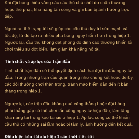
Khi đội bóng thiếu vắng các cầu thủ chủ chốt do chấn thương
hoặc thẻ phạt, khả năng tấn công và ghi bàn bị ảnh hưởng trực
tiếp.
Ngoài ra, thể trạng tốt sẽ giúp các cầu thủ duy trì sức mạnh và
tốc độ, từ đó tạo ra nhiều pha bóng nguy hiểm hơn trong hiệp 1.
Ngược lại, cầu thủ không đạt phong độ đỉnh cao thường khiến lối
chơi thiếu sự đột biến, làm giảm khả năng nổ tài.
Tính chất và áp lực của trận đấu
Tính chất trận đấu có thể quyết định cách hai đội thi đấu ngay từ
đầu. Trong những trận cầu quan trọng như chung kết hoặc derby,
các đội thường chơi thận trọng, tránh mạo hiểm dẫn đến ít bàn
thắng trong hiệp 1.
Ngược lại, các trận đấu không quá căng thẳng hoặc đội bóng
phải thắng gấp có thể chơi tấn công ngay từ hiệp đầu, làm tăng
khả năng tài trong kèo tài xỉu ở hiệp 1. Áp lực cũng có thể khiến
cầu thủ có những sai lầm hoặc bị tâm lý, ảnh hưởng đến kết quả.
Điều kiện kèo tài xỉu hiệp 1 cần thời tiết tốt