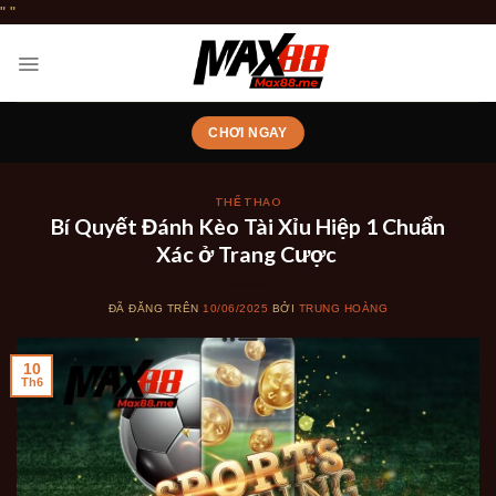
Chuyển
"
"
đến
nội
dung
CHƠI NGAY
THỂ THAO
Bí Quyết Đánh Kèo Tài Xỉu Hiệp 1 Chuẩn
Xác ở Trang Cược
ĐÃ ĐĂNG TRÊN
10/06/2025
BỞI
TRUNG HOÀNG
10
Th6