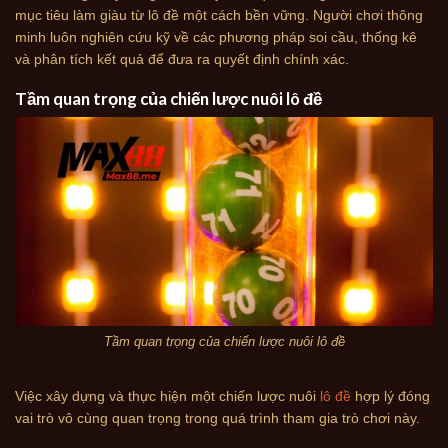
mục tiêu làm giàu từ lô đề một cách bền vững. Người chơi thông
minh luôn nghiên cứu kỹ về các phương pháp soi cầu, thống kê
và phân tích kết quả để đưa ra quyết định chính xác.
Tầm quan trọng của chiến lược nuôi lô đề
Tầm quan trọng của chiến lược nuôi lô đề
Việc xây dựng và thực hiện một chiến lược nuôi
lô đề
hợp lý đóng
vai trò vô cùng quan trọng trong quá trình tham gia trò chơi này.