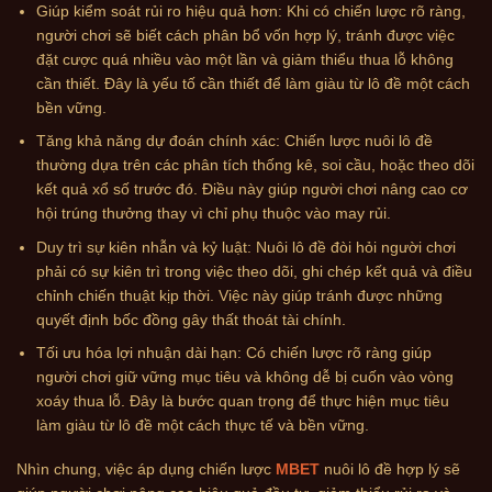
Giúp kiểm soát rủi ro hiệu quả hơn: Khi có chiến lược rõ ràng,
người chơi sẽ biết cách phân bổ vốn hợp lý, tránh được việc
đặt cược quá nhiều vào một lần và giảm thiểu thua lỗ không
cần thiết. Đây là yếu tố cần thiết để làm giàu từ lô đề một cách
bền vững.
Tăng khả năng dự đoán chính xác: Chiến lược nuôi lô đề
thường dựa trên các phân tích thống kê, soi cầu, hoặc theo dõi
kết quả xổ số trước đó. Điều này giúp người chơi nâng cao cơ
hội trúng thưởng thay vì chỉ phụ thuộc vào may rủi.
Duy trì sự kiên nhẫn và kỷ luật: Nuôi lô đề đòi hỏi người chơi
phải có sự kiên trì trong việc theo dõi, ghi chép kết quả và điều
chỉnh chiến thuật kịp thời. Việc này giúp tránh được những
quyết định bốc đồng gây thất thoát tài chính.
Tối ưu hóa lợi nhuận dài hạn: Có chiến lược rõ ràng giúp
người chơi giữ vững mục tiêu và không dễ bị cuốn vào vòng
xoáy thua lỗ. Đây là bước quan trọng để thực hiện mục tiêu
làm giàu từ lô đề một cách thực tế và bền vững.
Nhìn chung, việc áp dụng chiến lược
MBET
nuôi lô đề hợp lý sẽ