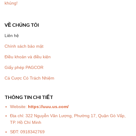
khủng!
VỀ CHÚNG TÔI
Liên hệ
Chính sách bảo mật
Điều khoản và điều kiện
Giấy phép PAGCOR
Cá Cược Có Trách Nhiệm
THÔNG TIN CHI TIẾT
Website:
https://uuu.us.com/
Địa chỉ: 322 Nguyễn Văn Lượng, Phường 17, Quận Gò Vấp,
TP. Hồ Chí Minh
SĐT: 0918342769